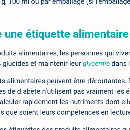
0 g, 100 ml ou par emballage (si l’emballag
e une étiquette alimentaire
roduits alimentaires, les personnes qui viv
s glucides et maintenir leur
glycémie
dans 
its alimentaires peuvent être déroutantes
es de diabète n’utilisent pas vraiment les 
alculer rapidement les nutriments dont ell
les que soient leurs compétences en lectur
es étiquettes des produits alimentaires q