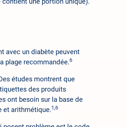
e contient une portion unique).
ent avec un diabète peuvent
6
la plage recommandée.
. Des études montrent que
étiquettes des produits
es ont besoin sur la base de
1,6
e et arithmétique.
ui posent problème est le code