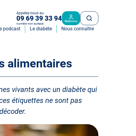
Appelez-nous au
09 69 39 33 94
MyDinno
numéro non surtaxé
e podcast
Le diabète
Nous connaître
s alimentaires
nes vivants avec un diabète qui
es étiquettes ne sont pas
 décoder.