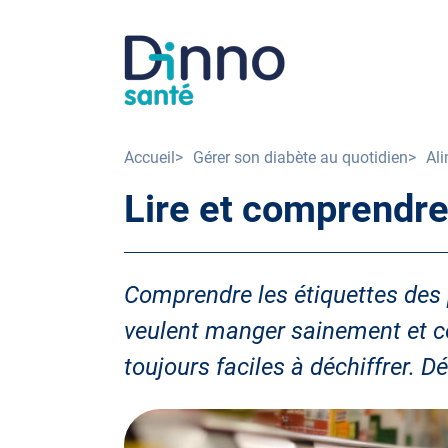
Aller
au
Image
contenu
principal
Accueil
Gérer son diabète au quotidien
Al
Fil
Lire et comprendre
d'Ariane
Comprendre les étiquettes des 
veulent manger sainement et co
toujours faciles à déchiffrer. 