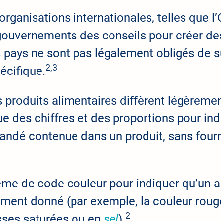
 organisations internationales, telles que 
gouvernements des conseils pour créer de
es pays ne sont pas légalement obligés de
2,3
pécifique.
produits alimentaires diffèrent légèrement
ue des chiffres et des proportions pour ind
andé contenue dans un produit, sans fourni
tème de code couleur pour indiquer qu’un al
ment donné (par exemple, la couleur rouge 
2
isses saturées ou en
sel
).