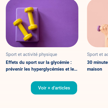
Sport et activité physique
Sport et a
Effets du sport sur la glycémie :
30 minutes
prévenir les hyperglycémies et les
maison
hypoglycémies
Voir + d'articles