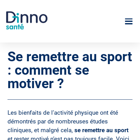
Aller
au
Image
contenu
principal
Se remettre au sport
: comment se
motiver ?
Les bienfaits de l’activité physique ont été
démontrés par de nombreuses études
cliniques, et malgré cela,
se remettre au sport
et rester motivé n’est pas toujours facile. Voici