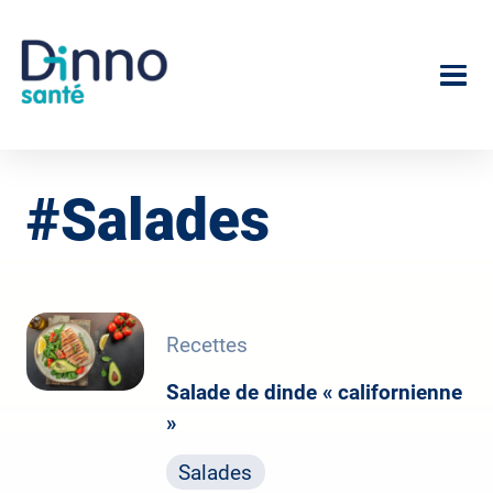
Aller
au
Image
contenu
principal
Salades
Recettes
Salade de dinde « californienne
»
Salades