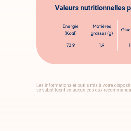
Valeurs nutritionnelles 
Energie
Matières
Gluc
(Kcal)
grasses (g)
72,9
1,9
1
Les informations et outils mis à votre dispositi
se substituent en aucun cas aux recommandati