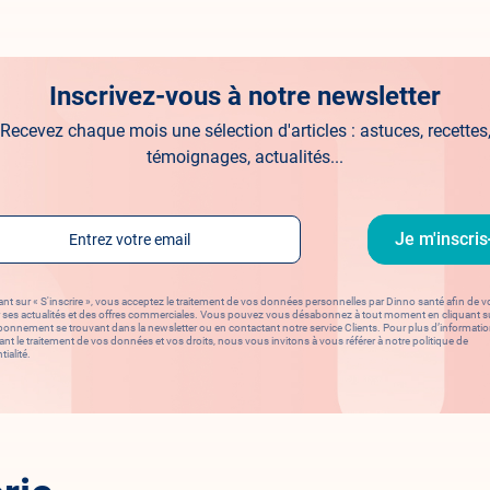
Inscrivez-vous à notre newsletter
Recevez chaque mois une sélection d'articles : astuces, recettes
témoignages, actualités...
l
Je m'inscris
ant sur « S'inscrire », vous acceptez le traitement de vos données personnelles par Dinno santé afin de 
 ses actualités et des offres commerciales. Vous pouvez vous désabonnez à tout moment en cliquant sur
onnement se trouvant dans la newsletter ou en contactant notre service Clients. Pour plus d’informati
nt le traitement de vos données et vos droits, nous vous invitons à vous référer à notre politique de
ialité.