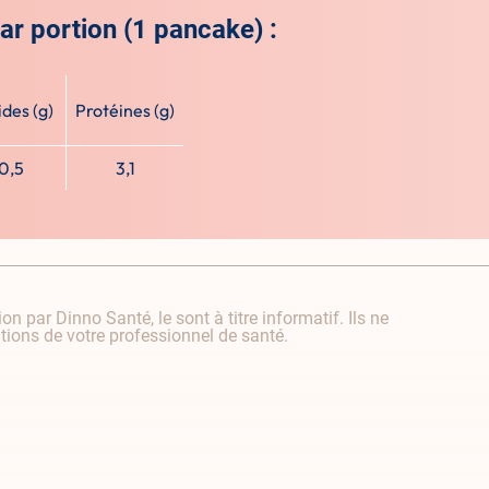
par portion (1 pancake) :
ides (g)
Protéines (g)
0,5
3,1
on par Dinno Santé, le sont à titre informatif. Ils ne
ons de votre professionnel de santé.