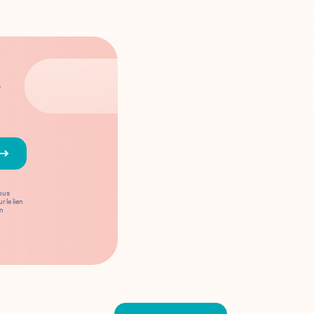
,
vous
 le lien
on