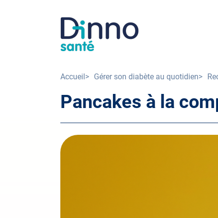
Aller
au
Image
contenu
principal
Accueil
Gérer son diabète au quotidien
Re
Fil
Pancakes à la com
d'Ariane