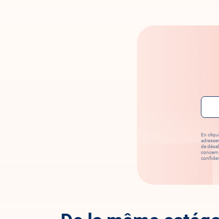
Emai
En cliqu
adresser
de désab
concerna
confident