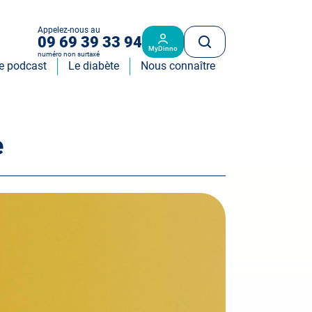
Appelez-nous au
09 69 39 33 94
MyDinno
numéro non surtaxé
e podcast
Le diabète
Nous connaître
e