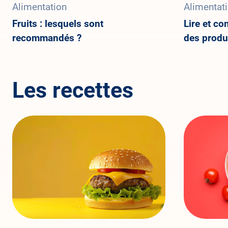
Alimentation
Alimentat
Fruits : lesquels sont
Lire et co
recommandés ?
des produi
Les recettes