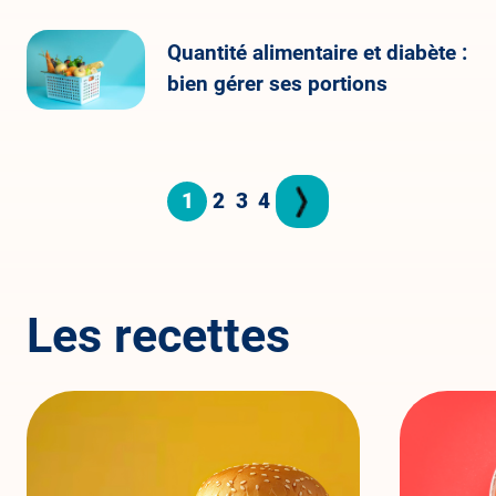
Quantité alimentaire et diabète :
bien gérer ses portions
2
3
4
1
Pagination
Page
Page
Page
Page
courante
Les recettes